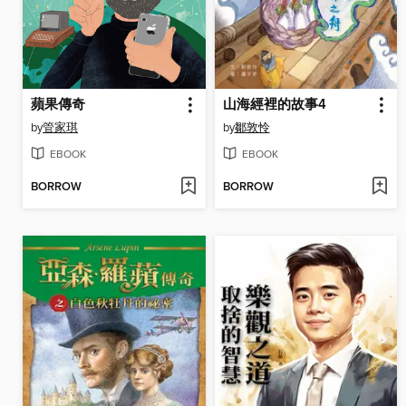
蘋果傳奇
山海經裡的故事4
by
管家琪
by
鄒敦怜
EBOOK
EBOOK
BORROW
BORROW