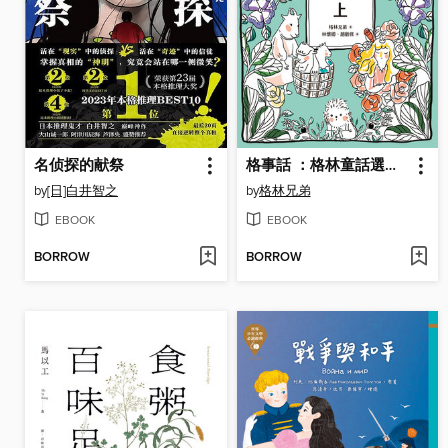
名侦探的献祭
格事話 ：格林童話選集(上)
by
[日]白井智之
by
格林兄弟
EBOOK
EBOOK
BORROW
BORROW