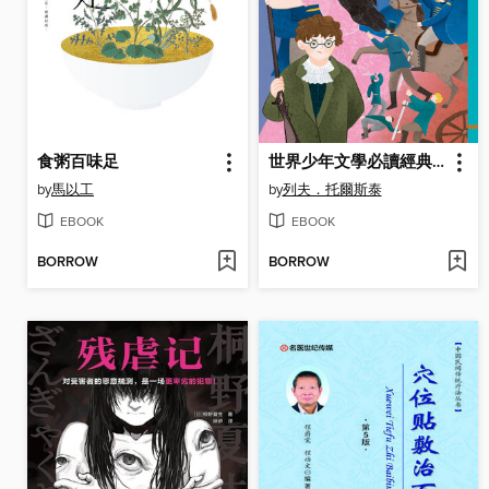
食粥百味足
世界少年文學必讀經典60
by
馬以工
by
列夫．托爾斯泰
EBOOK
EBOOK
BORROW
BORROW