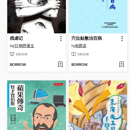
残虐记
穴位贴敷治百病
by
[日]桐野夏生
by
程爵棠
EBOOK
EBOOK
BORROW
BORROW