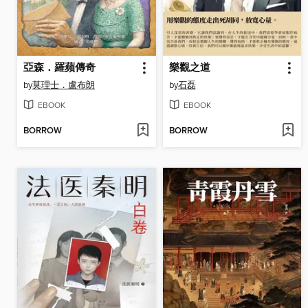
亞森．羅蘋傳奇
樂觀之道
by
莫理士．盧布朗
by
石磊
EBOOK
EBOOK
BORROW
BORROW