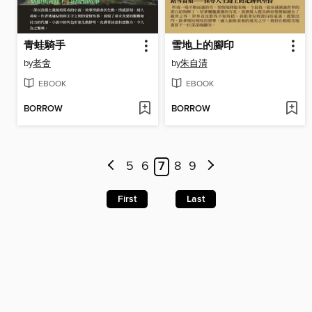
青蛙騎手
雪地上的腳印
by
老舍
by
朱自清
EBOOK
EBOOK
BORROW
BORROW
5
6
7
8
9
First
Last