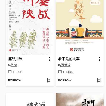
鏖战川陕
看不见的火车
by
许韬
by
贾诗瑶
EBOOK
EBOOK
BORROW
BORROW