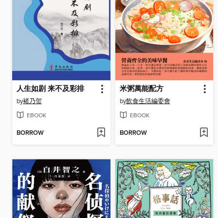
人生如剧 来不及彩排
米粥萬能配方
by
褚乃贺
by
飲食生活編委會
EBOOK
EBOOK
BORROW
BORROW