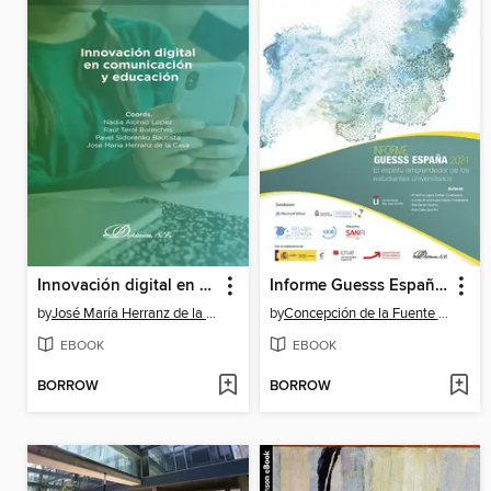
Innovación digital en comunicación y educación
Informe Guesss España 2021
by
José María Herranz de la Casa
by
Concepción de la Fuente Cabrero
EBOOK
EBOOK
BORROW
BORROW