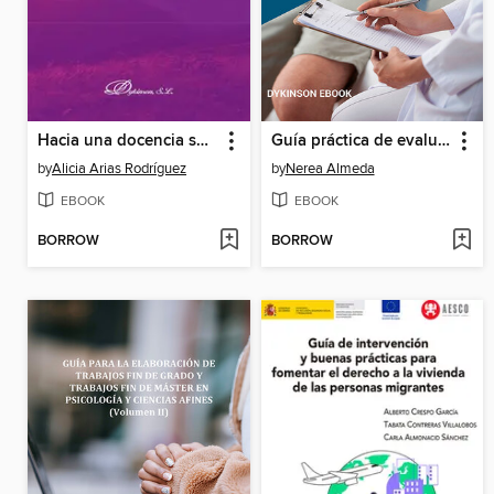
Hacia una docencia sensible al género en la educación superior
Guía práctica de evaluación en psicología clínica
by
Alicia Arias Rodríguez
by
Nerea Almeda
EBOOK
EBOOK
BORROW
BORROW