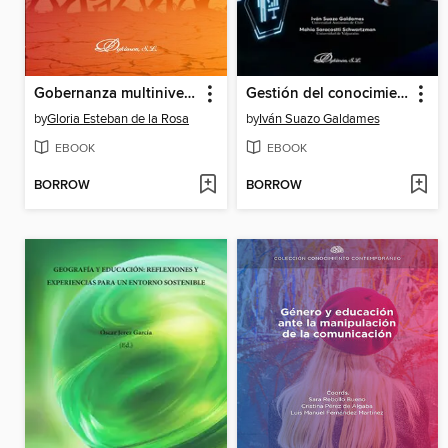
Gobernanza multinivel de los movimientos migratorios
Gestión del conocimiento en educación superior
by
Gloria Esteban de la Rosa
by
Iván Suazo Galdames
EBOOK
EBOOK
BORROW
BORROW