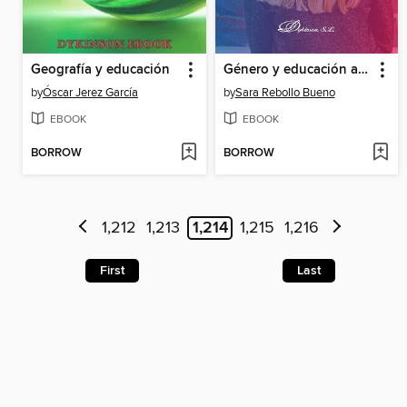
Geografía y educación
Género y educación ante la manipulación de la comunicación
by
Óscar Jerez García
by
Sara Rebollo Bueno
EBOOK
EBOOK
BORROW
BORROW
1,212
1,213
1,214
1,215
1,216
First
Last