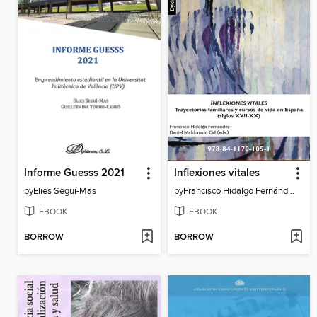
Informe Guesss 2021
Inflexiones vitales
by
Elies Seguí-Mas
by
Francisco Hidalgo Fernández
EBOOK
EBOOK
BORROW
BORROW