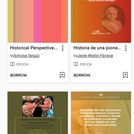
Historical Perspectives on Property and Land Law
Historia de una pionera, de Anna Howard Shaw
by
Simona Tarozzi
by
Javier Martín Párraga
EBOOK
EBOOK
BORROW
BORROW