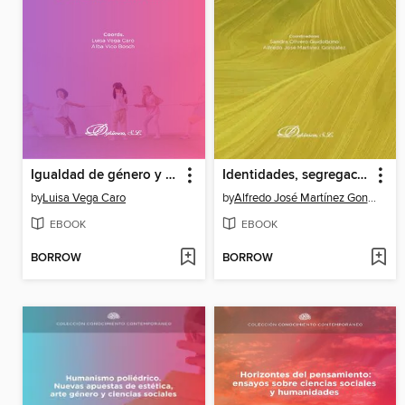
Igualdad de género y atención a la diversidad
Identidades, segregación, vulnerabilidad
by
Luisa Vega Caro
by
Alfredo José Martínez González
EBOOK
EBOOK
BORROW
BORROW