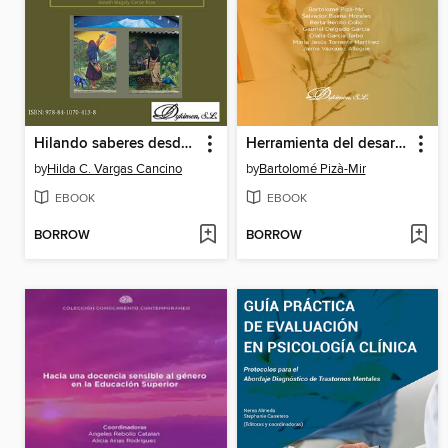
Hilando saberes desde diálogos transdisciplinarios
Herramienta del desarrollo integral humano
by
Hilda C. Vargas Cancino
by
Bartolomé Pizà-Mir
EBOOK
EBOOK
BORROW
BORROW