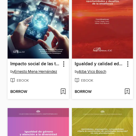
Impacto social de las tecnologías de la información en instituciones públicas
Igualdad y calidad educativa
by
Ernesto Mena Hernández
by
Alba Vico Bosch
EBOOK
EBOOK
BORROW
BORROW