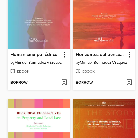
Humanismo poliédrico
Horizontes del pensamiento
by
Manuel Bermúdez Vázquez
by
Manuel Bermúdez Vázquez
EBOOK
EBOOK
BORROW
BORROW