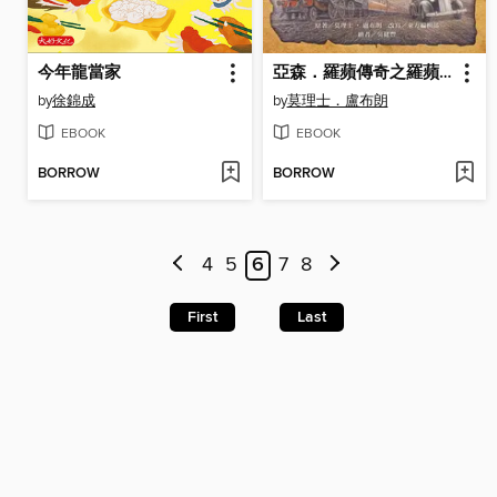
今年龍當家
亞森．羅蘋傳奇之羅蘋的大失敗
by
徐錦成
by
莫理士．盧布朗
EBOOK
EBOOK
BORROW
BORROW
4
5
6
7
8
First
Last