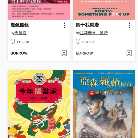
魔鏡魔鏡
四十我就廢
by
周麗霞
by
亞莉珊卓．波特
EBOOK
EBOOK
BORROW
BORROW