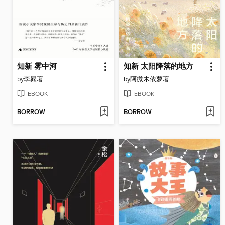
知新 雾中河
知新 太阳降落的地方
by
李晁著
by
阿微木依萝著
EBOOK
EBOOK
BORROW
BORROW