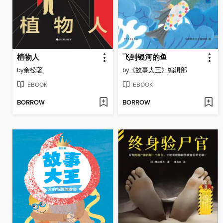
植物人
飞到银河的鱼
by
余松著
by
《故事大王》编辑部
EBOOK
EBOOK
BORROW
BORROW