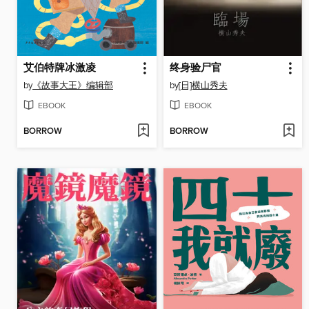
艾伯特牌冰激凌
终身验尸官
by
《故事大王》编辑部
by
[日]横山秀夫
EBOOK
EBOOK
BORROW
BORROW