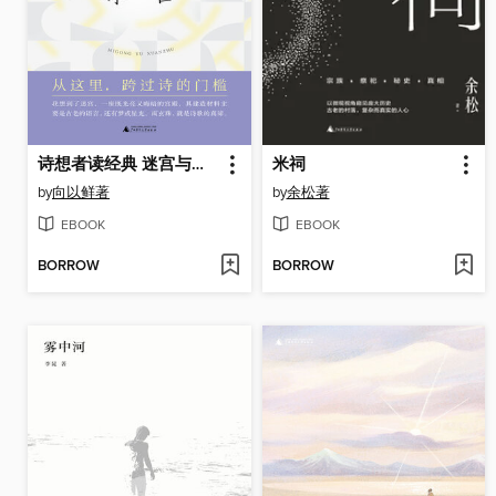
诗想者读经典 迷宫与玄珠
米祠
by
向以鲜著
by
余松著
EBOOK
EBOOK
BORROW
BORROW