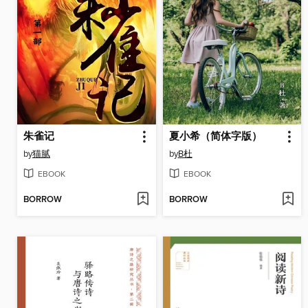
朱雀记
夏小希（简体字版）
by
猫腻
by
B杜
EBOOK
EBOOK
BORROW
BORROW