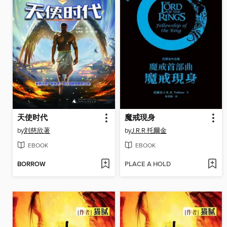
天使时代
魔戒現身
by
刘慈欣著
by
J.R.R.托爾金
EBOOK
EBOOK
BORROW
PLACE A HOLD