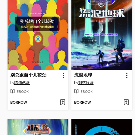
别总跟自个儿较劲
流浪地球
by
陈沛然著
by
刘慈欣著
EBOOK
EBOOK
BORROW
BORROW