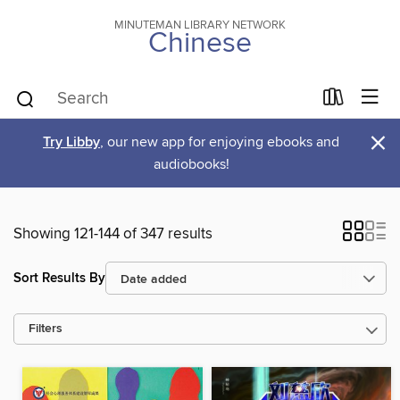
MINUTEMAN LIBRARY NETWORK
Chinese
×
Try Libby
, our new app for enjoying ebooks and
audiobooks!
Showing 121-144 of 347 results
Sort Results By
Filters