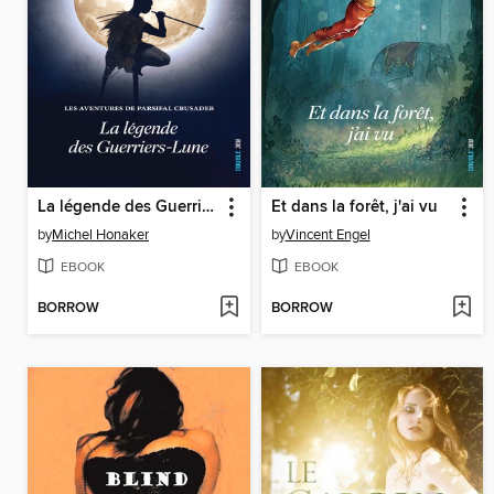
La légende des Guerriers-Lune
Et dans la forêt, j'ai vu
by
Michel Honaker
by
Vincent Engel
EBOOK
EBOOK
BORROW
BORROW