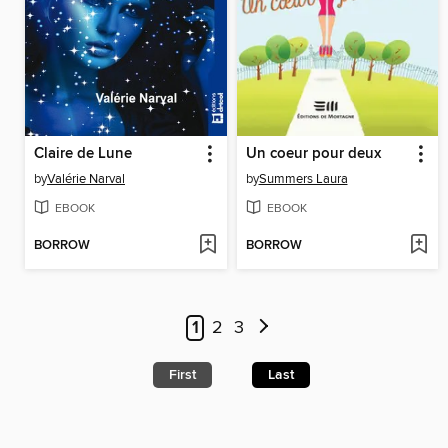
Claire de Lune
Un coeur pour deux
by
Valérie Narval
by
Summers Laura
EBOOK
EBOOK
BORROW
BORROW
1
2
3
First
Last