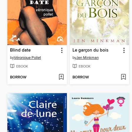
Blind date
Le garçon du bois
by
Véronique Pollet
by
Jen Minkman
EBOOK
EBOOK
BORROW
BORROW