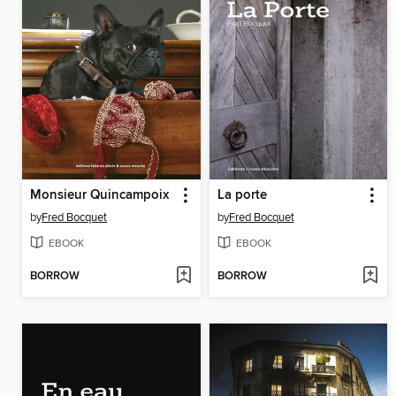
Monsieur Quincampoix
La porte
by
Fred Bocquet
by
Fred Bocquet
EBOOK
EBOOK
BORROW
BORROW