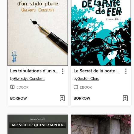
Les tribulations d'un stylo-plume
Le Secret de la porte de fer
by
Gwladys Constant
by
Gaston Clerc
EBOOK
EBOOK
BORROW
BORROW