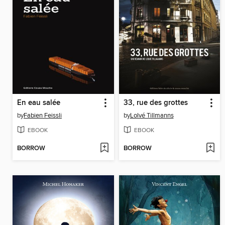
En eau salée
33, rue des grottes
by
Fabien Feissli
by
Lolvé Tillmanns
EBOOK
EBOOK
BORROW
BORROW