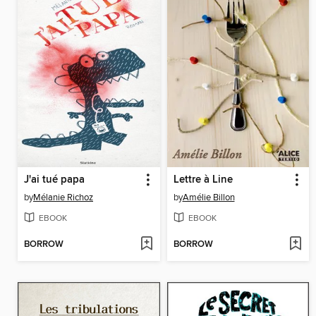
J'ai tué papa
Lettre à Line
by
Mélanie Richoz
by
Amélie Billon
EBOOK
EBOOK
BORROW
BORROW