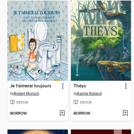
Je t'aimerai toujours
Théys
by
Robert Munsch
by
Karine Rolland
EBOOK
EBOOK
BORROW
BORROW