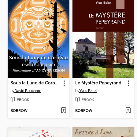
Sous la Lune de Corbeau
Le Mystère Pepeyrand
by
David Bouchard
by
Yves Balet
EBOOK
EBOOK
BORROW
BORROW