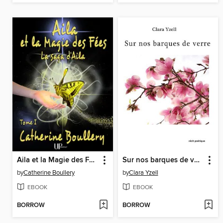
Aila et la Magie des Fées--Tome 1
Sur nos barques de verre
by
Catherine Boullery
by
Clara Yzell
EBOOK
EBOOK
BORROW
BORROW