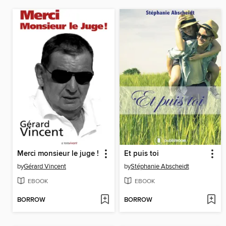
Merci monsieur le juge !
Et puis toi
by
Gérard Vincent
by
Stéphanie Abscheidt
EBOOK
EBOOK
BORROW
BORROW